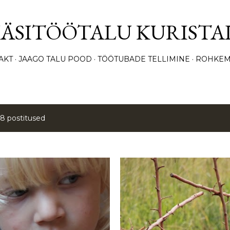
Otse põhisisu juurde
KÄSITÖÖTALU KURISTA
AKT
JAAGO TALU POOD
TÖÖTUBADE TELLIMINE
ROHKEM
18 postitused