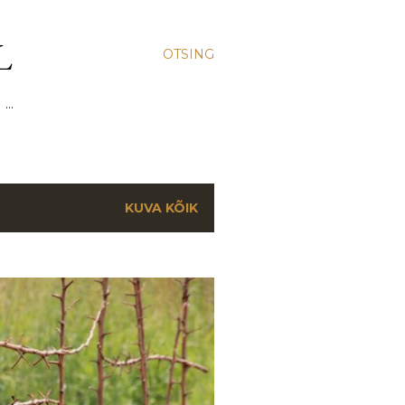
L
OTSING
 …
KUVA KÕIK