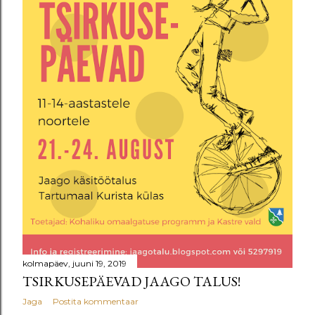
u
s
e
d
kolmapäev, juuni 19, 2019
TSIRKUSEPÄEVAD JAAGO TALUS!
Jaga
Postita kommentaar