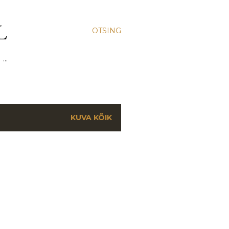
L
OTSING
 …
KUVA KÕIK