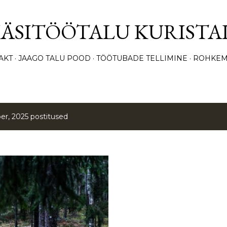
Otse põhisisu juurde
KÄSITÖÖTALU KURISTA
AKT
JAAGO TALU POOD
TÖÖTUBADE TELLIMINE
ROHKEM
r, 2025 postitused