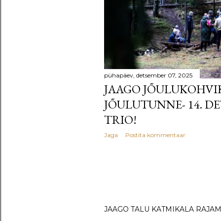
u
s
e
d
pühapäev, detsember 07, 2025
JAAGO JÕULUKOHVIK
JÕULUTUNNE- 14. D
TRIO!
Jaga
Postita kommentaar
JAAGO TALU KATMIKALA RAJAMI