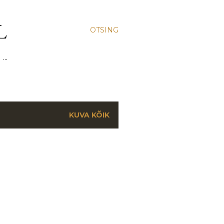
L
OTSING
 …
KUVA KÕIK