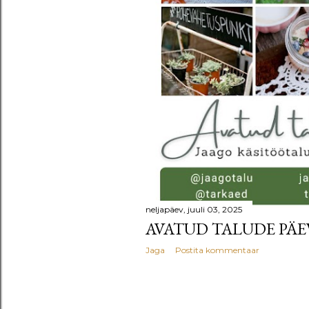
u
s
e
d
neljapäev, juuli 03, 2025
AVATUD TALUDE PÄE
Jaga
Postita kommentaar