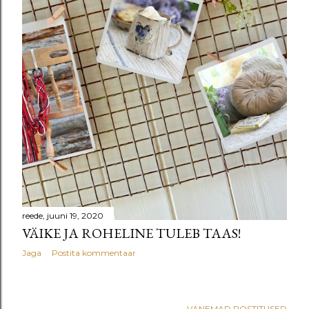
u
s
e
d
reede, juuni 19, 2020
VÄIKE JA ROHELINE TULEB TAAS!
Jaga
Postita kommentaar
VANEMAD POSTITUSED