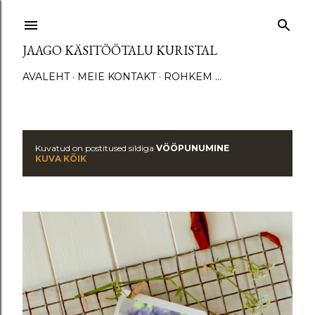
Otse põhisisu juurde
JAAGO KÄSITÖÖTALU KURISTAL
AVALEHT
MEIE KONTAKT
ROHKEM …
Kuvatud on postitused sildiga
VÖÖPUNUMINE
P
KUVA KÕIK
o
s
t
i
t