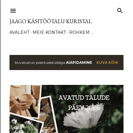
Otse põhisisu juurde
JAAGO KÄSITÖÖTALU KURISTAL
AVALEHT
MEIE KONTAKT
ROHKEM …
Kuvatud on postitused sildiga
AIAPIDAMINE
KUVA KÕIK
P
o
s
t
i
t