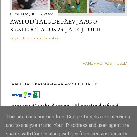
pühapäev, juuli 10, 2022
AVATUD TALUDE PÄEV JAAGO
KÄSITÖÖTALUS 23. JA 24 JUULIL
Jaga
Postita kommentaar
VANEMAD POSTITUSED
JAAGO TALU KATMIKALA RAJAMIST TOETASID:
Euroopa Maaelu Arengu Põllumajandusfond:
Euroopa investeeringud maapiirkondadesse
This site uses cookies from Google to deliver its services
and to analyze traffic. Your IP address and user-agent are
shared with Google along with performance and security