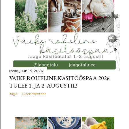
u
s
e
d
reede, juuni 19, 2026
VÄIKE ROHELINE KÄSITÖÖSPAA 2026
TULEB 1. JA 2. AUGUSTIL!
Jaga
1 kommentaar