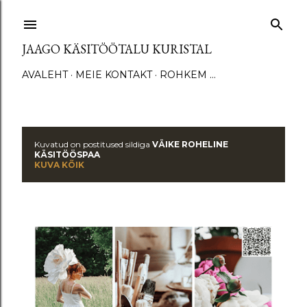
Otse põhisisu juurde
JAAGO KÄSITÖÖTALU KURISTAL
AVALEHT
MEIE KONTAKT
ROHKEM …
Kuvatud on postitused sildiga
VÄIKE ROHELINE
P
KÄSITÖÖSPAA
KUVA KÕIK
o
s
t
i
t