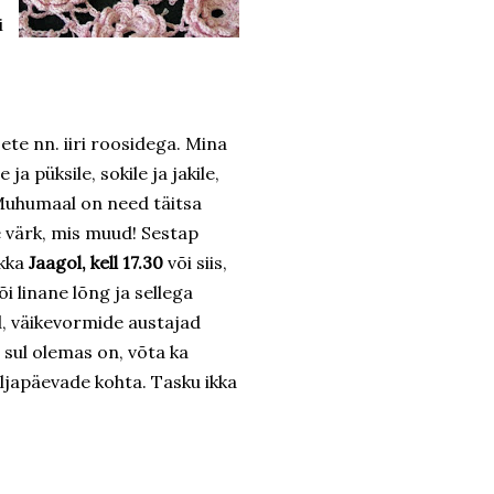
i
fsete nn. iiri roosidega. Mina
a püksile, sokile ja jakile,
 Muhumaal on need täitsa
 värk, mis muud! Sestap
Ikka
Jaagol, kell 17.30
või siis,
i linane lõng ja sellega
d, väikevormide austajad
 sul olemas on, võta ka
ljapäevade kohta. Tasku ikka