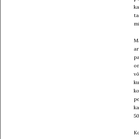
ka
ta
mi
Ma
ar
pa
om
v
ku
ko
pe
ka
50
Ko