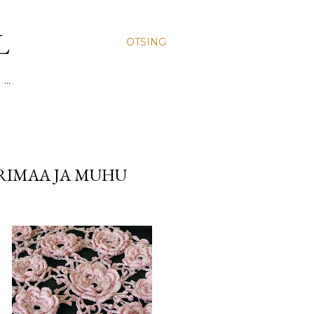
L
OTSING
 …
IRIMAA JA MUHU