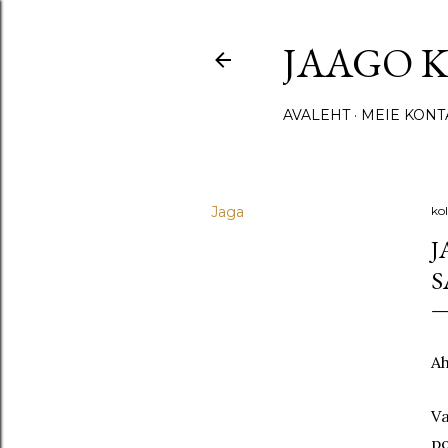
JAAGO 
AVALEHT
MEIE KONT
Jaga
ko
J
S
Ah
Va
po