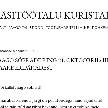
Otse põhisisu juurde
KÄSITÖÖTALU KURISTA
AKT
JAAGO TALU POOD
TÖÖTUBADE TELLIMINE
ROHKEM
lmapäev, oktoober 06, 2010
AAGO SÕPRADE RING 21. OKTOOBRIL: I
AARE ERIPÄRADEST
oi kallid Jaago sõbrad!
narahva kalendri järgi on põllutöödega nüüd asjad ühel
ol ja
näputüü aig
pihta hakanud. Sestap ei tohi ka meie