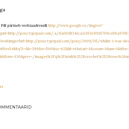
nga
S Pilt pärineb veebiaadressilt
http://www.google.ee/imgres?
gurl=http://posy.typepad.com/.a/6a00d8341ca2e153ef0115709cebba970b
0wi&imgrefurl=http://posy.typepad.com/posy/2009/05/whilst-i-was-sle
4f6vxY4Mej7I=&h=399&w=500&sz=62&hl=et&start=1&zoom=1&um=1&itbs
4&tbnw=130&prev=/images%3Fq%3Dirish%252Bcrochet%252Brose%26
ga
OMMENTAARID