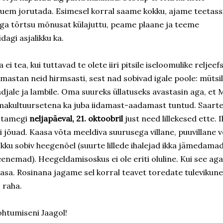
uem jorutada. Esimesel korral saame kokku, ajame teetass
ga törtsu mõnusat külajuttu, peame plaane ja teeme
dagi asjalikku ka.
 ei tea, kui tuttavad te olete iiri pitsile iseloomulike reljee
mastan neid hirmsasti, sest nad sobivad igale poole: mütsile j
djale ja lambile. Oma suureks üllatuseks avastasin aga, et
akultuursetena ka juba iidamast-aadamast tuntud. Saarte
õtamegi
neljapäeval, 21. oktoobril
just need lillekesed ette. 
i jõuad. Kaasa võta meeldiva suurusega villane, puuvillane võ
kku sobiv heegenõel (suurte lillede ihalejad ikka jämedama
enemad). Heegeldamisoskus ei ole eriti oluline. Kui see aga
asa. Rosinana jagame sel korral teavet toredate tulevikune
 raha.
htumiseni Jaagol!