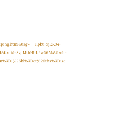
-
eping.html&usg=__lIpku-xjEK34-
=1&tbnid=SvpMthHbL3w56M:&tbnh=
um%3D1%26hl%3Det%26tbs%3Disc