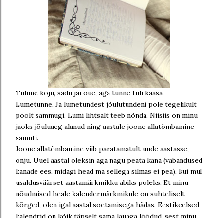
Tulime koju, sadu jäi õue, aga tunne tuli kaasa.
Lumetunne. Ja lumetundest jõulutundeni pole tegelikult
poolt sammugi. Lumi lihtsalt teeb nõnda. Niisiis on minu
jaoks jõuluaeg alanud ning aastale joone allatõmbamine
samuti.
Joone allatõmbamine viib paratamatult uude aastasse,
onju. Uuel aastal oleksin aga nagu peata kana (vabandused
kanade ees, midagi head ma sellega silmas ei pea), kui mul
usaldusväärset aastamärkmikku abiks poleks. Et minu
nõudmised heale kalendermärkmikule on suhteliselt
kõrged, olen igal aastal soetamisega hädas. Eestikeelsed
kalendrid on kõik täpselt sama lauaga löödud, sest minu