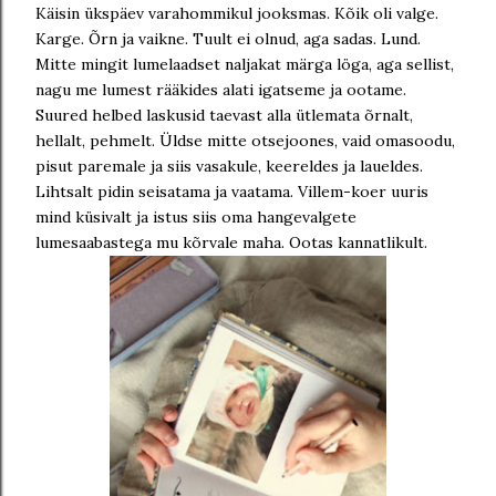
Käisin ükspäev varahommikul jooksmas. Kõik oli valge.
Karge. Õrn ja vaikne. Tuult ei olnud, aga sadas. Lund.
Mitte mingit lumelaadset naljakat märga löga, aga sellist,
nagu me lumest rääkides alati igatseme ja ootame.
Suured helbed laskusid taevast alla ütlemata õrnalt,
hellalt, pehmelt. Üldse mitte otsejoones, vaid omasoodu,
pisut paremale ja siis vasakule, keereldes ja laueldes.
Lihtsalt pidin seisatama ja vaatama. Villem-koer uuris
mind küsivalt ja istus siis oma hangevalgete
lumesaabastega mu kõrvale maha. Ootas kannatlikult.