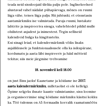
teada neid sisuloojaid üleliia palju pole. Inglisekeelsed
alustavad vahel nädalat pühapäevaga, mõnes on ruumi
liiga vähe, teises liiga palju. Nii juhtuski, et otsustasin
aastamärkmiku ise valmistada. Paraja ruumi, lustakate
lahtrite ja inspireeriva sisuga, vahelehtedel pildid mulle
olulistest asjadest ja inimestest. Tegin selliseid
kalendreid hulga ka kingitusteks.
Kui sinagi leiad, et kalendermärkmik võiks lisaks
asjalikkusele ja funktsionaalsusele olla ka isikupärane,
kordumatu ja aasta läbi inspireeriv ja häid mõtteid
tekitav, siis meie järgmine trehvamine
18. novembril kell 18.00
on just Sinu jaoks! Kaanetame ja köidame ise
2017.
aasta kalendermärkmiku
, milletaolist ei ole kellelgi.
Õpime selgeks ilusate kaante valmistamise, sisu loomise
ja organiseerimise ning köidame märkmiku käsitsi kokku
ka. Töö tulemus on A5 formaadis korralik raamatumõõtu