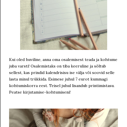
Kui oled huviline, anna oma osalemisest teada ja kohtume
juba varsti! Osalemistaks on tiba keeruline ja sõltub
sellest, kas prindid kalendrisisu ise välja või soovid selle
lasta minul trükkida. Esimese juhul 7 eurot kummagi
kohtumiskorra eest. Teisel juhul lisandub printimistasu.
Peatse kirjutamise-kohtumiseni!