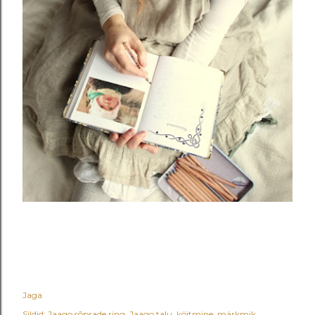
Jaga
Sildid:
Jaago sõprade ring
Jaago talu
köitmine
märkmik