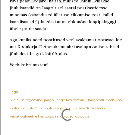
kavalpead! Seejärel näitan, millised...hihiii....viljakad
jõulukaardid on Jaagolt sel aastal postkastidesse
minemas (vabandused üllatuse rikkumise eest, kallid
kaardisaajad ;)) Ja edasi aitan ehk mõne kingipakigagi
ühele poole saada.
Aga kuniks need postitused veel avaldamist ootavad, loe
uut Kodukirja. Detsembrinumbri avalugu on ise tehtud
jõuludest Jaago käsitöötalus.
Veebikohtumisteni!
Jaga
Sildid:
ise tegemine
jaago
jaago käsitöötalu
Jaago talu veebikool
jõulud
jõulukohvik
jõululaager
jõulumeeleolu
käsitöö
Väike jõulueelne käsitööspaa
õpitoad
õpituba