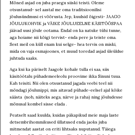
Mõned asjad on juba praegu siiski teisti. Oleme
otsustanud- sel aastal me oma traditsioonilisi
jõulusündmusi ei võõrusta. Jep, kuulsid õigesti- JAAGO
JÕULUKOHVIK ja VÄIKE JÕULUEELNE KÄSITÖÖSPAA
jäävad uusi jõule ootama. Endal on ka natuke tühi tunne,
aga hoiame nii kõigi tervist- enda pere ja teiste oma.
Sest meil on küll enam kui selge- hea tervis on miski,
mida on vaja esmajoones, et muud toredad asjad üleüldse
juhtuda saaks.
Aga kui ka päriselt Jaagole kohale tulla ei saa, siis
käsitöötalu pühademeeleolu proovime ikka Sinuni tuua.
Kah teisiti. Nii olen otsustanud jagada veebi teel nii
mõndagi jõulunippi, mis aitavad pühade-eelsel ajal kõike
säästa (noh, näiteks aega, närve ja raha) ning jõuludesse
mõnusal kombel sisse elada .
Peatselt saad kuulda, kuidas päkapikud meie maja laste
detsembrihommikused üllatused enda jaoks juba
mitmendat aastat on eriti lihtsaks nuputanud. Täiega