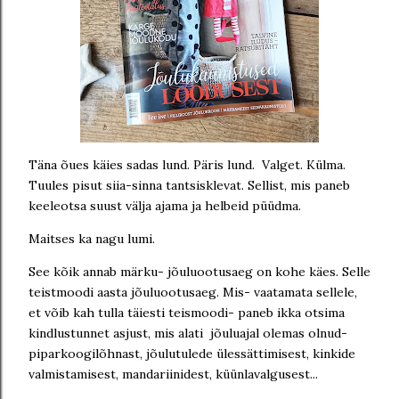
Täna õues käies sadas lund. Päris lund. Valget. Külma.
Tuules pisut siia-sinna tantsisklevat. Sellist, mis paneb
keeleotsa suust välja ajama ja helbeid püüdma.
Maitses ka nagu lumi.
See kõik annab märku- jõuluootusaeg on kohe käes. Selle
teistmoodi aasta jõuluootusaeg. Mis- vaatamata sellele,
et võib kah tulla täiesti teismoodi- paneb ikka otsima
kindlustunnet asjust, mis alati jõuluajal olemas olnud-
piparkoogilõhnast, jõulutulede ülessättimisest, kinkide
valmistamisest, mandariinidest, küünlavalgusest...